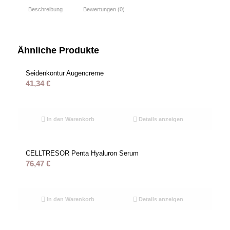
Beschreibung
Bewertungen (0)
Ähnliche Produkte
Seidenkontur Augencreme
41,34
€
In den Warenkorb
Details anzeigen
CELLTRESOR Penta Hyaluron Serum
76,47
€
In den Warenkorb
Details anzeigen