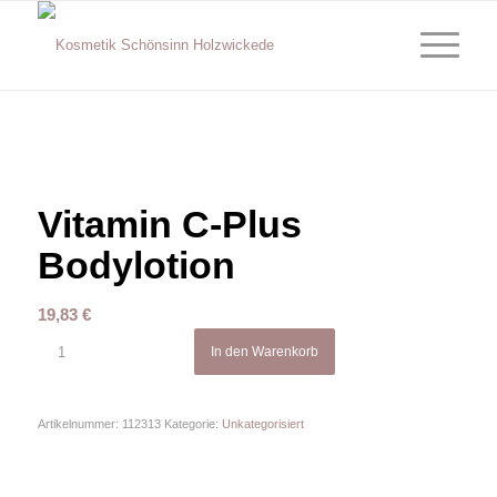
Vitamin C-Plus
Bodylotion
19,83
€
In den Warenkorb
Artikelnummer:
112313
Kategorie:
Unkategorisiert