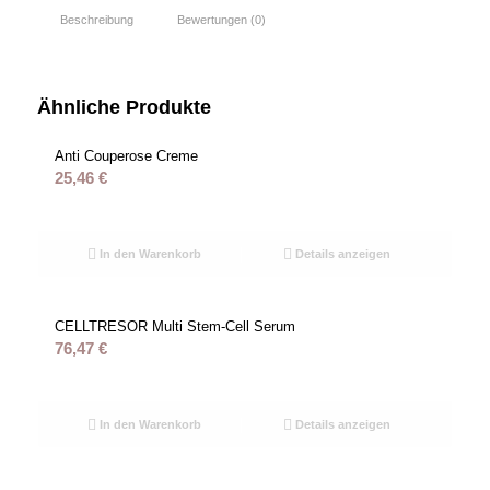
Beschreibung
Bewertungen (0)
Ähnliche Produkte
Anti Couperose Creme
25,46
€
In den Warenkorb
Details anzeigen
CELLTRESOR Multi Stem-Cell Serum
76,47
€
In den Warenkorb
Details anzeigen