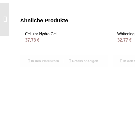
Cooling Aloe Vera Gel
Ähnliche Produkte
Cellular Hydro Gel
Whitening
37,73
€
32,77
€
In den Warenkorb
Details anzeigen
In den 