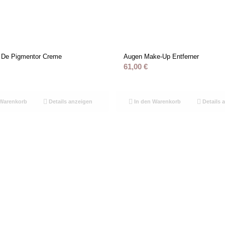
 De Pigmentor Creme
Augen Make-Up Entferner
61,00
€
Warenkorb
Details anzeigen
In den Warenkorb
Details 