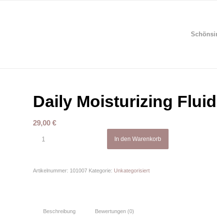
Schönsi
Daily Moisturizing Fluid
29,00
€
In den Warenkorb
Artikelnummer:
101007
Kategorie:
Unkategorisiert
Beschreibung
Bewertungen (0)