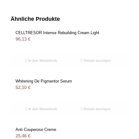
Ähnliche Produkte
CELLTRESOR Intense Rebuilding Cream Light
96,13
€
In den Warenkorb
Details anzeigen
Whitening De Pigmentor Serum
52,10
€
In den Warenkorb
Details anzeigen
Anti Couperose Creme
25,46
€