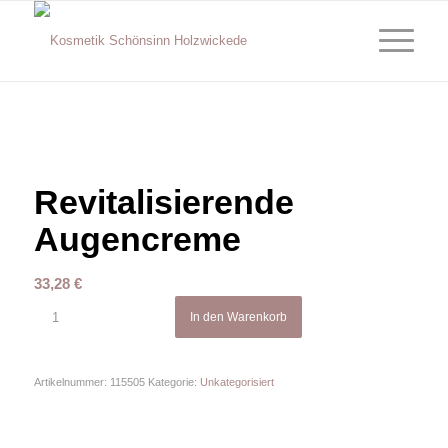
Revitalisierende
Augencreme
33,28
€
In den Warenkorb
Artikelnummer:
115505
Kategorie:
Unkategorisiert