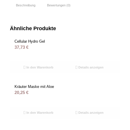
Beschreibung
Bewertungen (0)
Ähnliche Produkte
Cellular Hydro Gel
37,73
€
In den Warenkorb
Details anzeigen
Kräuter Maske mit Aloe
20,25
€
In den Warenkorb
Details anzeigen