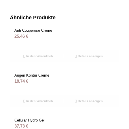
Ähnliche Produkte
Anti Couperose Creme
25,46
€
In den Warenkorb
Details anzeigen
Augen Kontur Creme
18,74
€
In den Warenkorb
Details anzeigen
Cellular Hydro Gel
37,73
€