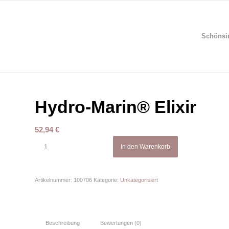
Schönsi
Hydro-Marin® Elixir
52,94
€
In den Warenkorb
Artikelnummer:
100706
Kategorie:
Unkategorisiert
Beschreibung
Bewertungen (0)