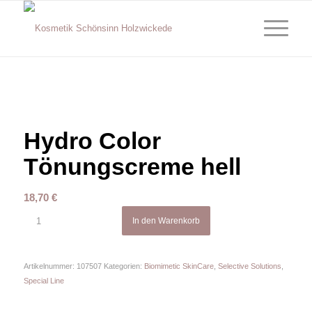
Hydro Color
Tönungscreme hell
18,70
€
In den Warenkorb
Artikelnummer:
107507
Kategorien:
Biomimetic SkinCare
,
Selective Solutions
,
Special Line