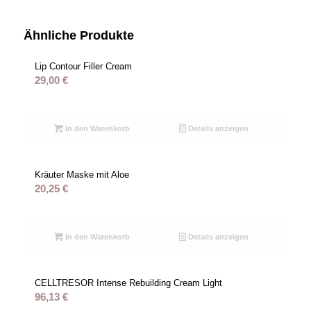
Ähnliche Produkte
Lip Contour Filler Cream
29,00
€
In den Warenkorb
Details anzeigen
Kräuter Maske mit Aloe
20,25
€
In den Warenkorb
Details anzeigen
CELLTRESOR Intense Rebuilding Cream Light
96,13
€