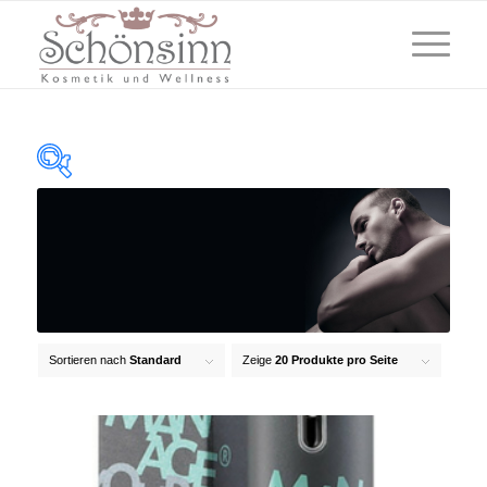
(2)
Abdeckend
(32)
Anti-Aging
(0)
Anti-Cellulite
Sortieren nach
Standard
Zeige
20 Produkte pro Seite
(12)
Anti-Pickel
(23)
Anti-Pollution
(1)
Augenringe & Schwellungen