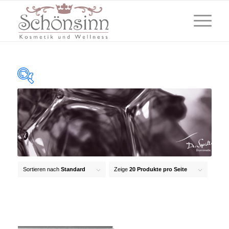
(2)
Abdeckend
(32)
Anti-Aging
(0)
Anti-Cellulite
Sortieren nach
Standard
Zeige
20 Produkte pro Seite
(12)
Anti-Pickel
(23)
Anti-Pollution
(1)
Augenringe & Schwellungen